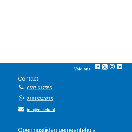
Volg ons
Contact
0597 617555
31613340275
info@pekela.nl
Openingstijden gemeentehuis