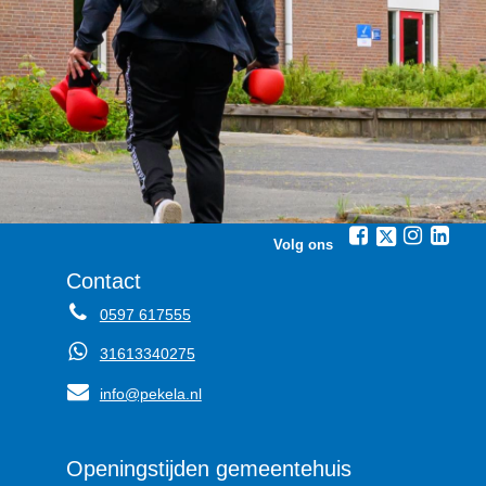
Volg ons
Contact
0597 617555
31613340275
info@pekela.nl
Openingstijden gemeentehuis