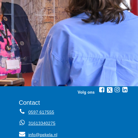
Volg ons
Contact
0597 617555
31613340275
info@pekela.nl