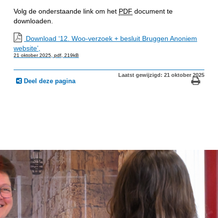
Volg de onderstaande link om het
PDF
document te
downloaden.
Download ‘12. Woo-verzoek + besluit Bruggen Anoniem
website’,
21 oktober 2025,
pdf
, 219kB
Laatst gewijzigd: 21 oktober 2025
Deel deze pagina