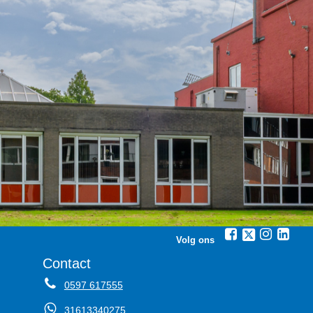
Volg ons
Contact
0597 617555
31613340275