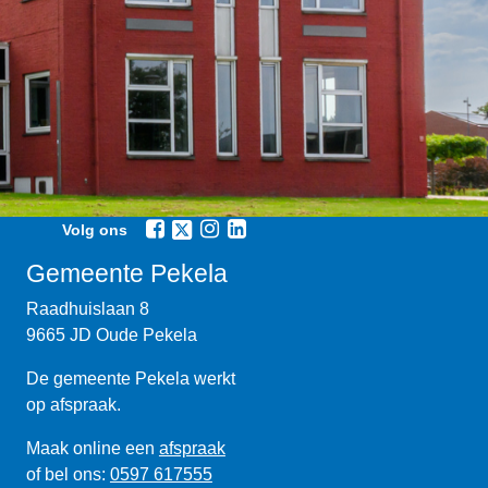
Volg ons
Gemeente Pekela
Raadhuislaan 8
9665 JD Oude Pekela
De gemeente Pekela werkt
op afspraak.
Maak online een
afspraak
of bel ons:
0597 617555