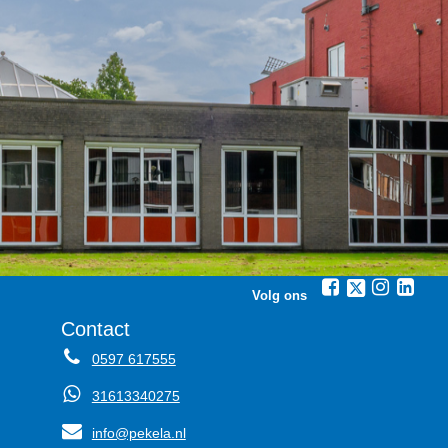
Volg ons
Contact
0597 617555
31613340275
info@pekela.nl