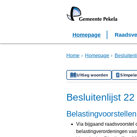
Homepage
Raadsve
Home
Homepage
Besluiten
Uitleg woorden
Simpele
Besluitenlijst 2
Belastingvoorstelle
Via bijgaand raadsvoorstel 
belastingverordeningen vast 