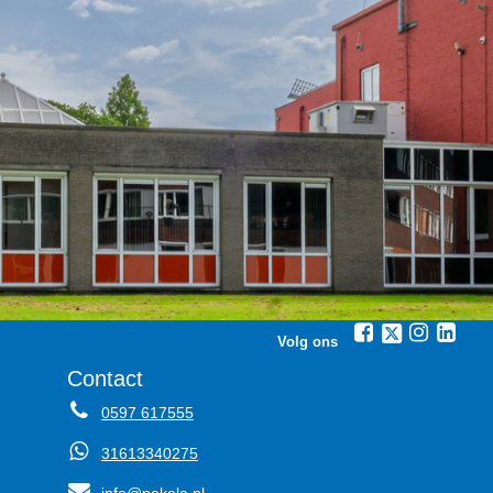
Volg ons
Contact
0597 617555
31613340275