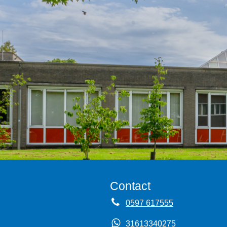
Contact
0597 617555
31613340275