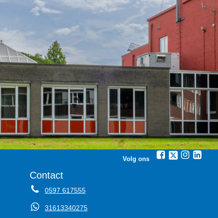
Volg ons
Contact
0597 617555
31613340275