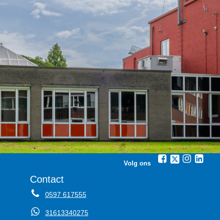
Volg ons
Contact
0597 617555
31613340275