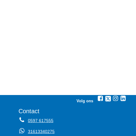
Volg ons
Contact
0597 617555
31613340275