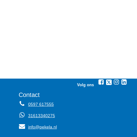
Volg ons
Contact
0597 617555
31613340275
info@pekela.nl