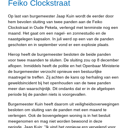
Feiko Clockstraat
Op last van burgemeester Jaap Kuin wordt de eerder door
hem bevolen sluiting van twee panden aan de Feiko
Clockstraat in Oude Pekela, verlengd met tenminste nog een
maand. Het gaat om een nagel- en zonnestudio en de
naastgelegen kapsalon. In juli werd op een van de panden
geschoten en in september vond er een explosie plaats.
Hierop heeft de burgemeester besloten de beide panden
voor twee maanden te sluiten. De sluiting zou op 8 december
aflopen.
Inmiddels heeft de politie en het Openbaar Ministerie
de burgemeester verzocht opnieuw een bestuurlijke
maatregel te treffen.
Zij achten de kans op herhaling van een
geweldsincident bij het openhouden van de twee panden
meer dan waarschijnlijk. Dit ondanks dat er in de afgelopen
periode bij de panden niets is voorgevallen.
Burgemeester Kuin heeft daarom uit veiligheidsoverwegingen
besloten om sluiting van de panden met een maand te
verlengen. Ook de bovengelegen woning is in het besluit
meegenomen en mag niet worden bewoond in deze
periode. Jaap Kuin: “Ik vind het opnieuw erg vervelend voor