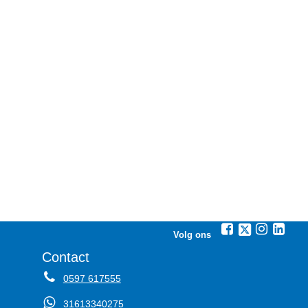
Volg ons
Contact
0597 617555
31613340275