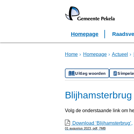
Homepage
Raadsve
Home
Homepage
Actueel
Uitleg woorden
Simpele
Blijhamsterbrug
Volg de onderstaande link om h
Download ‘Blijhamsterbrug’,
01 augustus 2023,
pdf
, 7MB