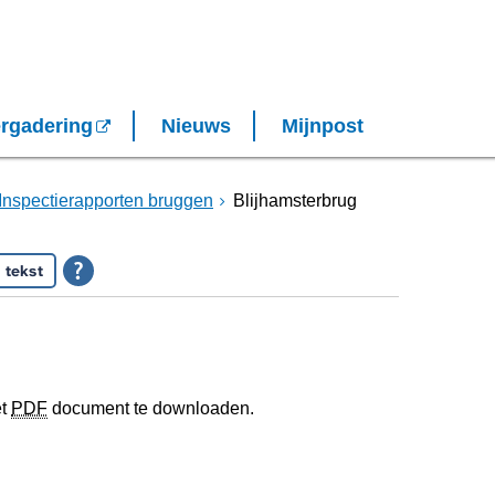
rgadering
Nieuws
Mijnpost
Inspectierapporten bruggen
Blijhamsterbrug
 tekst
et
PDF
document te downloaden.